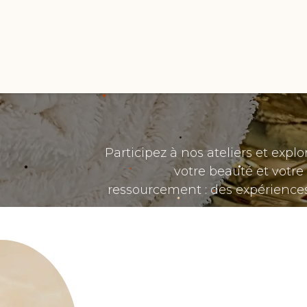
Accueil
Services
Produits
Participez à nos ateliers et expl
votre beauté et votre
ressourcement : des expériences