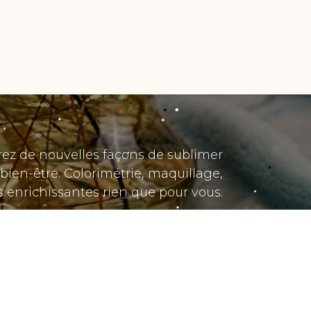
Ateliers
À propos
Contactez-nous
orez de nouvelles façons de sublimer
 bien-être. Colorimétrie, maquillage,
 enrichissantes rien que pour vous.