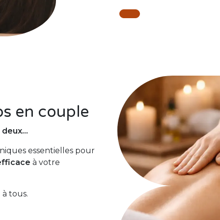
os en couple
à deux…
niques essentielles pour
efficace
à votre
e à tous.