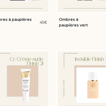
res à paupières
Ombres à
45€
paupières vert