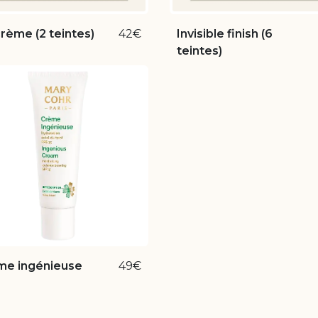
rème (2 teintes)
42€
Invisible finish (6
teintes)
me ingénieuse
49€