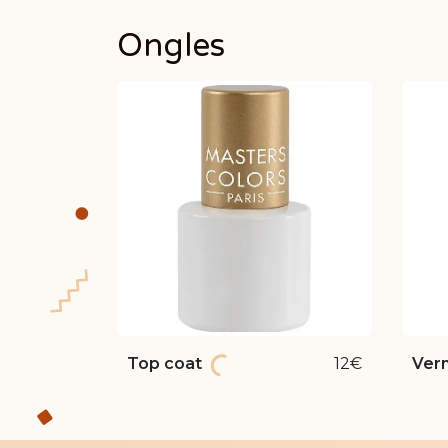
Ongles
Top coat
12€
Vern