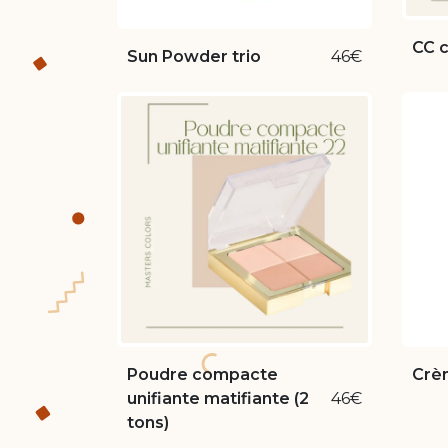
CC c
Sun Powder trio
46€
Poudre compacte
Crè
unifiante matifiante (2
46€
tons)