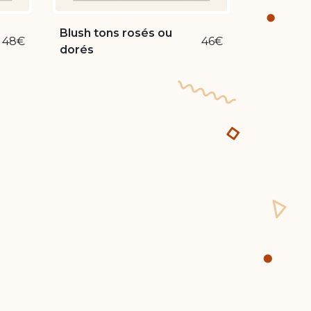
Blush tons rosés ou
48€
46€
dorés