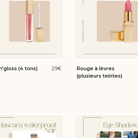
'gloss (4 tons)
29€
Rouge à lèvres
(plusieurs teintes)